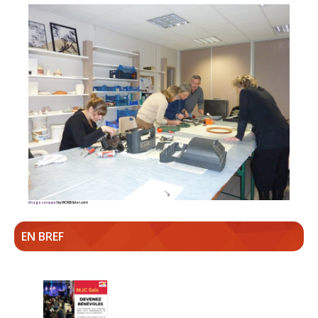
image carousel
by WOWSlider.com
EN BREF