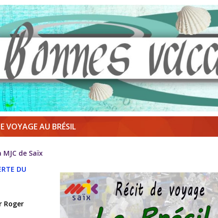
E VOYAGE AU BRÉSIL
a MJC de Saïx
ERTE DU
r Roger