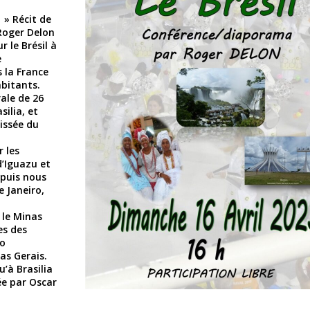
 » Récit de
Roger Delon
 le Brésil à
e
 la France
abitants.
ale de 26
silia, et
tissée du
 les
’Iguazu et
 puis nous
e Janeiro,
 le Minas
es des
lo
as Gerais.
’à Brasilia
ée par Oscar