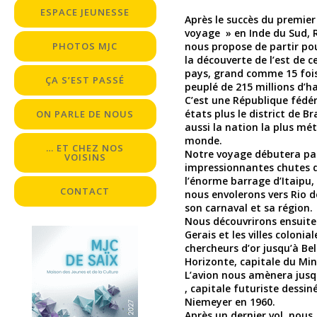
ESPACE JEUNESSE
Après le succès du premier
voyage » en Inde du Sud, 
PHOTOS MJC
nous propose de partir pour
la découverte de l’est de c
pays, grand comme 15 fois
ÇA S’EST PASSÉ
peuplé de 215 millions d’h
C’est une République fédér
états plus le district de Bra
ON PARLE DE NOUS
aussi la nation la plus mé
monde.
… ET CHEZ NOS
Notre voyage débutera par
VOISINS
impressionnantes chutes d
l’énorme barrage d’Itaipu,
CONTACT
nous envolerons vers Rio d
son carnaval et sa région.
Nous découvrirons ensuite
Gerais et les villes colonial
chercheurs d’or jusqu’à Be
Horizonte, capitale du Min
L’avion nous amènera jusqu
, capitale futuriste dessin
Niemeyer en 1960.
Après un dernier vol, nous